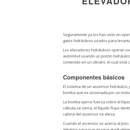
ELEVADO
Seguramente ya los has visto en opera
gatos hidráulicos usados para levant
Los elevadores hidráulicos operan con 
automóvil usando un pistón hidráulico,
contenido en un cilindro, el cual est
Componentes básicos
El sistema de un ascensor hidráulico, 
bomba que es accionada por un motor el
La bomba ejerce fuerza sobre el líqui
válvula se cierra, el líquido fluye dent
cabina del ascensor se eleva.
Cuando el ascensor se acerca al piso 
eléctrico para que apague gradualme