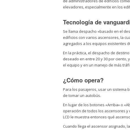
de administradores de edificios come
elevadores, especialmente en los edif
Tecnología de vanguard
Se llama despacho «basado en el dest
edificios con varios ascensores, la cu
agregados a los equipos existentes d
En la práctica, el despacho de destin
deseado en entre 20 y 30 por ciento, 
el equipo y en un manejo de más tráf
¿Cómo opera?
Para los pasajeros, usar un sistema 
de tomar un autobús.
En lugar de los botones «Arriba» o «A
operación de todos los ascensores y d
LCD le muestra entonces qué ascensor 
Cuando llega el ascensor asignado, l