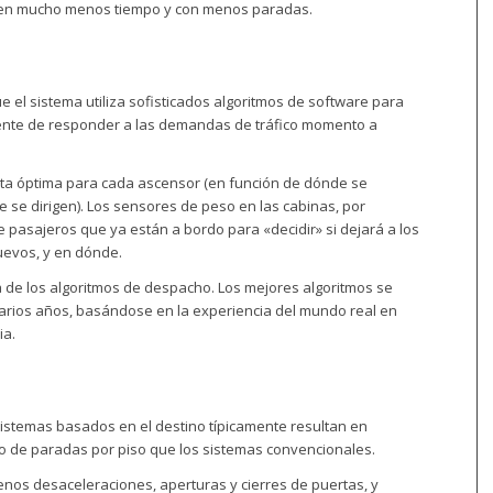
l, en mucho menos tiempo y con menos paradas.
e el sistema utiliza sofisticados algoritmos de software para
ciente de responder a las demandas de tráfico momento a
ruta óptima para cada ascensor (en función de dónde se
 se dirigen). Los sensores de peso en las cabinas, por
 pasajeros que ya están a bordo para «decidir» si dejará a los
uevos, y en dónde.
ia de los algoritmos de despacho. Los mejores algoritmos se
varios años, basándose en la experiencia del mundo real en
ia.
sistemas basados en el destino típicamente resultan en
 de paradas por piso que los sistemas convencionales.
enos desaceleraciones, aperturas y cierres de puertas, y