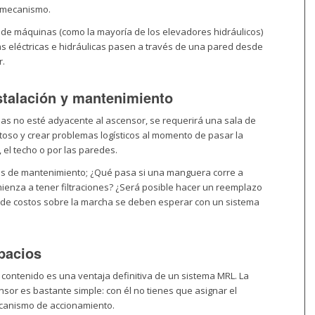
 mecanismo.
de máquinas (como la mayoría de los elevadores hidráulicos)
 eléctricas e hidráulicas pasen a través de una pared desde
r.
nstalación y mantenimiento
nas no esté adyacente al ascensor, se requerirá una sala de
oso y crear problemas logísticos al momento de pasar la
 el techo o por las paredes.
s de mantenimiento; ¿Qué pasa si una manguera corre a
mienza a tener filtraciones? ¿Será posible hacer un reemplazo
e costos sobre la marcha se deben esperar con un sistema
pacios
contenido es una ventaja definitiva de un sistema MRL. La
sor es bastante simple: con él no tienes que asignar el
ecanismo de accionamiento.