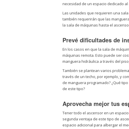
necesidad de un espacio dedicado al
Las unidades que requieren una sala 
también requerirán que las mangueras
la sala de máquinas hasta el ascenso
Prevé dificultades de i
En los casos en que la sala de máqui
máquinas remota. Esto puede ser cost
manguera hidráulica a través del piso,
También se plantean varios problema
través de un techo, por ejemplo, y co
de manguera programado? ¿Qué tipo d
de este tipo?
Aprovecha mejor tus es
Tener todo el ascensor en un espacio 
segunda ventaja de este tipo de ascen
espacio adicional para albergar el m