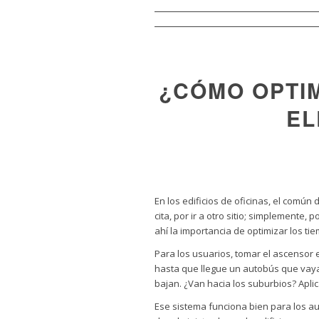
¿CÓMO OPTIM
EL
En los edificios de oficinas, el común 
cita, por ir a otro sitio; simplemente,
ahí la importancia de optimizar los ti
Para los usuarios, tomar el ascensor 
hasta que llegue un autobús que vaya 
bajan. ¿Van hacia los suburbios? Aplic
Ese sistema funciona bien para los a