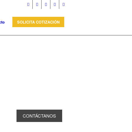
cto
SOLICITA COTIZACIÓN
Contactanos
para ayudarte
en tus
requerimientos
CONTÁCTANOS