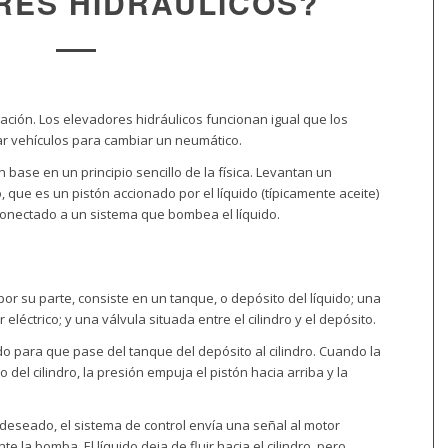
RES HIDRÁULICOS?
ción. Los elevadores hidráulicos funcionan igual que los
ar vehículos para cambiar un neumático.
base en un principio sencillo de la física. Levantan un
 que es un pistón accionado por el líquido (típicamente aceite)
á conectado a un sistema que bombea el líquido.
por su parte, consiste en un tanque, o depósito del líquido; una
éctrico; y una válvula situada entre el cilindro y el depósito.
do para que pase del tanque del depósito al cilindro. Cuando la
ro del cilindro, la presión empuja el pistón hacia arriba y la
deseado, el sistema de control envía una señal al motor
nte la bomba. El
líquido
deja de fluir hacia el cilindro, pero