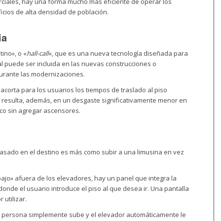
rciales, hay una forma mucho más eficiente de operar los
icios de alta densidad de población.
ia
ino», o «
hall-call
«, que es una nueva tecnología diseñada para
al
puede ser incluida en las nuevas construcciones o
urante las modernizaciones.
o acorta
para los usuarios
los tiempos de traslado al piso
y resulta, además, en un desgaste significativamente menor en
ico sin agregar ascensores.
basado en el destino es más como subir a una limusina en vez
bajo» afuera de los elevadores, hay un panel que integra la
onde el usuario introduce el piso al que desea ir. Una pantalla
utilizar.
a persona simplemente sube y el elevador automáticamente le