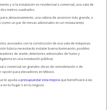
nto y si la instalación es residencial o comercial, una sala de
y dos metros cuadrados.
zar para almacenamiento, una cabina de ascensor más grande, o
 (como un par de mesas adicionales en un restaurante).
ostos asociados con la construcción de esa sala de máquinas.
ación básica necesitarás instalar buena iluminación, posibles
radores de aceite, detectores adicionales de humo y
igatoria en una instalación pública).
cial o comercial sin grandes obras de remodelación o de
or opción para elevadores en México.
ue te ayuda a
presupuestar esta mejora
que beneficiará a las
a en tu hogar o en tu negocio.