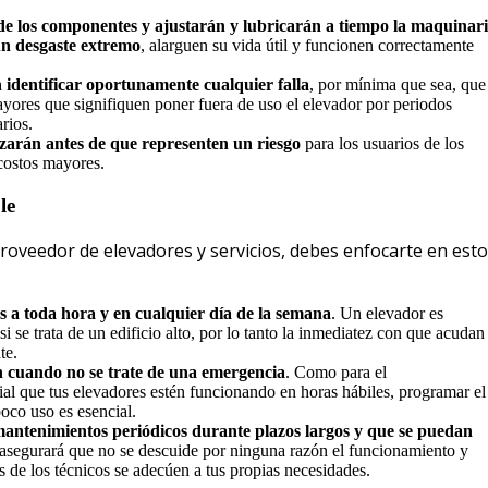
 de los componentes y ajustarán y lubricarán a tiempo la maquinar
un desgaste extremo
, alarguen su vida útil y funcionen correctamente
 identificar oportunamente cualquier falla
, por mínima que sea, que
ores que signifiquen poner fuera de uso el elevador por periodos
rios.
izarán antes de que representen un riesgo
para los usuarios de los
 costos mayores.
le
proveedor de elevadores y servicios, debes enfocarte en est
 a toda hora y en cualquier día de la semana
. Un elevador es
si se trata de un edificio alto, por lo tanto la inmediatez con que acudan
te.
n cuando no se trate de una emergencia
. Como para el
ial que tus elevadores estén funcionando en horas hábiles, programar el
oco uso es esencial.
mantenimientos periódicos durante plazos largos y que se puedan
e asegurará que no se descuide por ninguna razón el funcionamiento y
as de los técnicos se adecúen a tus propias necesidades.