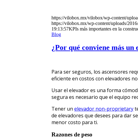
https://vilobox.mx/vilobox/wp-content/uplo
https://vilobox.mx/wp-content/uploads/2016
19:13:57
KPIs más importantes en la construc
Blog
¿Por qué conviene más un 
Para ser seguros, los ascensores requ
eficiente en costos con elevadores no
Usar el elevador es una forma cómoda
segura es necesario que el equipo re
Tener un
elevador non-proprietary
t
de elevadores que desees para dar se
menor costo para ti.
Razones de peso