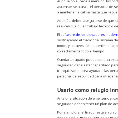
Aunque no sucede a menudo, los coc
ascensor se atasca, el personal de se
a mantener la calma hasta que llegue
Además, deben asegurarse de que sól
realicen cualquier trabajo técnico o de
El
software de los elevadores moder
sustituyendo el tradicional sistema de
modo, y a través de mantenimiento pe
correctamente todo el tiempo.
Quedar atrapado puede ser una exper
seguridad debe estar capacitado para 
tranquilizador para ayudar a las pers
personal de seguridad para ofrecer as
Usarlo como refugio in
Ante una situación de emergencia, com
seguridad deben tener un plan de acc
Por ejemplo, si el tirador está en un p
donde está el tirador y vigilar las pue