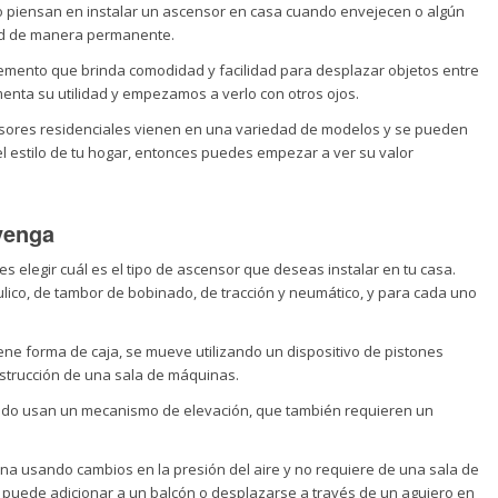
 piensan en instalar un ascensor en casa cuando envejecen o algún
dad de manera permanente.
emento que brinda comodidad y facilidad para desplazar objetos entre
ementa su utilidad y empezamos a verlo con otros ojos.
nsores residenciales vienen en una variedad de modelos y se pueden
l estilo de tu hogar, entonces puedes empezar a ver su valor
venga
s elegir cuál es el tipo de ascensor que deseas instalar en tu casa.
áulico, de tambor de bobinado, de tracción y neumático, y para cada uno
iene forma de caja, se mueve utilizando un dispositivo de pistones
onstrucción de una sala de máquinas.
nado usan un mecanismo de elevación, que también requieren un
a usando cambios en la presión del aire y no requiere de una sala de
puede adicionar a un balcón o desplazarse a través de un agujero en