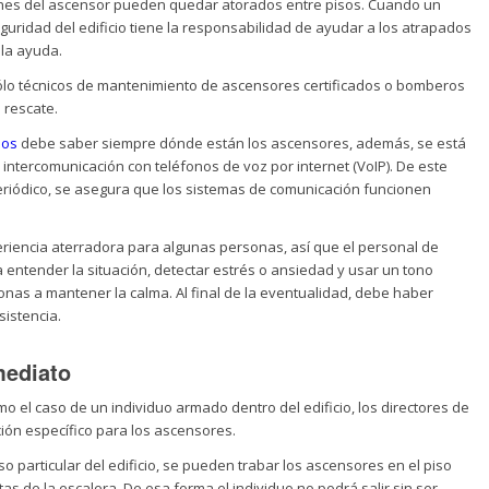
hes del ascensor pueden quedar atorados entre pisos. Cuando un
guridad del edificio tiene la responsabilidad de ayudar a los atrapados
 la ayuda.
o técnicos de mantenimiento de ascensores certificados o bomberos
 rescate.
nos
debe saber siempre dónde están los ascensores, además, se está
 intercomunicación con teléfonos de voz por internet (VoIP). De este
riódico, se asegura que los sistemas de comunicación funcionen
iencia aterradora para algunas personas, así que el personal de
entender la situación, detectar estrés o ansiedad y usar un tono
onas a mantener la calma. Al final de la eventualidad, debe haber
istencia.
mediato
o el caso de un individuo armado dentro del edificio, los directores de
ión específico para los ascensores.
iso particular del edificio, se pueden trabar los ascensores en el piso
rtas de la escalera. De esa forma el individuo no podrá salir sin ser